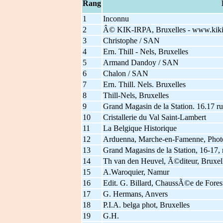
Rang
1
Inconnu
2
Â© KIK-IRPA, Bruxelles - www.kiki
3
Christophe / SAN
4
Ern. Thill - Nels, Bruxelles
5
Armand Dandoy / SAN
6
Chalon / SAN
7
Ern. Thill. Nels. Bruxelles
8
Thill-Nels, Bruxelles
9
Grand Magasin de la Station. 16.17 
10
Cristallerie du Val Saint-Lambert
11
La Belgique Historique
12
Arduenna, Marche-en-Famenne, Phot
13
Grand Magasins de la Station, 16-17,
14
Th van den Heuvel, Ã©diteur, Bruxel
15
A.Waroquier, Namur
16
Edit. G. Billard, ChaussÃ©e de Forest
17
G. Hermans, Anvers
18
P.I.A. belga phot, Bruxelles
19
G.H.