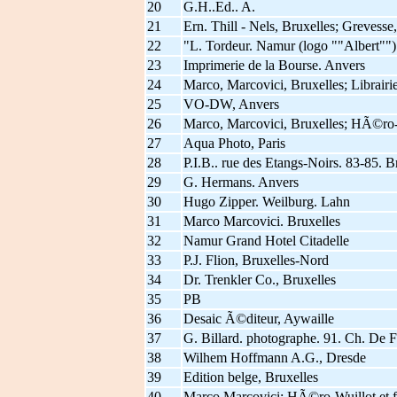
20
G.H..Ed.. A.
21
Ern. Thill - Nels, Bruxelles; Grevess
22
"L. Tordeur. Namur (logo ""Albert"")
23
Imprimerie de la Bourse. Anvers
24
Marco, Marcovici, Bruxelles; Librai
25
VO-DW, Anvers
26
Marco, Marcovici, Bruxelles; HÃ©ro-
27
Aqua Photo, Paris
28
P.I.B.. rue des Etangs-Noirs. 83-85. B
29
G. Hermans. Anvers
30
Hugo Zipper. Weilburg. Lahn
31
Marco Marcovici. Bruxelles
32
Namur Grand Hotel Citadelle
33
P.J. Flion, Bruxelles-Nord
34
Dr. Trenkler Co., Bruxelles
35
PB
36
Desaic Ã©diteur, Aywaille
37
G. Billard. photographe. 91. Ch. De F
38
Wilhem Hoffmann A.G., Dresde
39
Edition belge, Bruxelles
40
Marco Marcovici; HÃ©ro-Wuillot et f