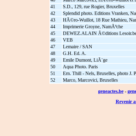
41
S.D., 129, rue Rogier, Bruxelles
42
Splendid photo. Editions Vranken, N
43
HÃ©ro-Wuillot, 18 Rue Mathieu, Na
44
Imprimerie Groyne, NamÃªche
45
DEWEZ.ALAIN Ã©ditions Lesoir.be
46
VEB
47
Lemaire / SAN
48
G.H. Ed. A.
49
Emile Dumont, LiÃ¨ge
50
Aqua Photo. Paris
51
Ern. Thill - Nels, Bruxelles, photo J.
52
Marco, Marcovici, Bruxelles
geneactes.be
-
gen
Revenir a