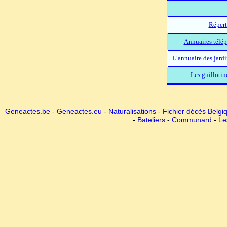
Répert
Annuaires télép
L’annuaire des jard
Les guillotin
Geneactes.be
-
Geneactes.eu
-
Naturalisations
-
Fichier décès Belgi
-
Bateliers
-
Communard
-
Le